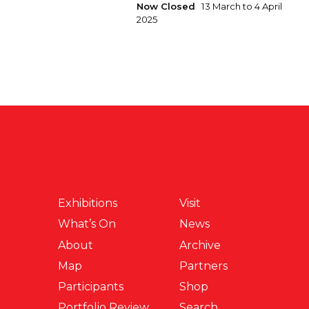
Now Closed
13 March to 4 April
2025
Exhibitions
Visit
What’s On
News
About
Archive
Map
Partners
Participants
Shop
Portfolio Review
Search