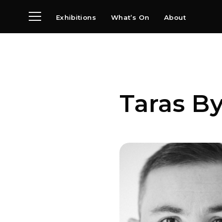
Exhibitions
What’s On
About
Visit
News
Archive
Partners
Taras B