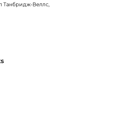
ял Танбридж-Веллс,
ts