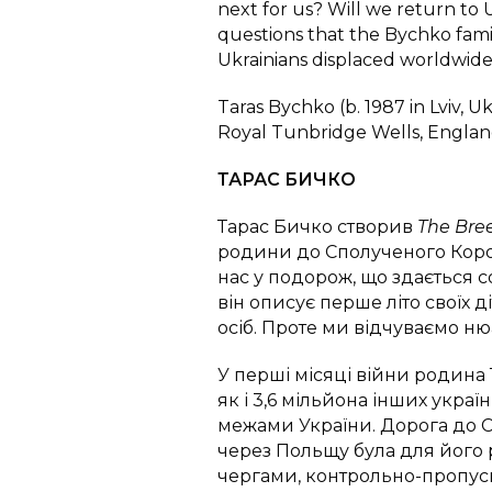
next for us? Will we return to
questions that the Bychko famil
Ukrainians displaced worldwide,
Taras Bychko (b. 1987 in Lviv, U
Royal Tunbridge Wells, Englan
ТАРАС БИЧКО
Тарас Бичко створив
The Bre
родини до Сполученого Коро
нас у подорож, що здається 
він описує перше літо своїх 
осіб. Проте ми відчуваємо нюа
У перші місяці війни родина 
як і 3,6 мільйона інших укра
межами України. Дорога до 
через Польщу була для його
чергами, контрольно-пропу