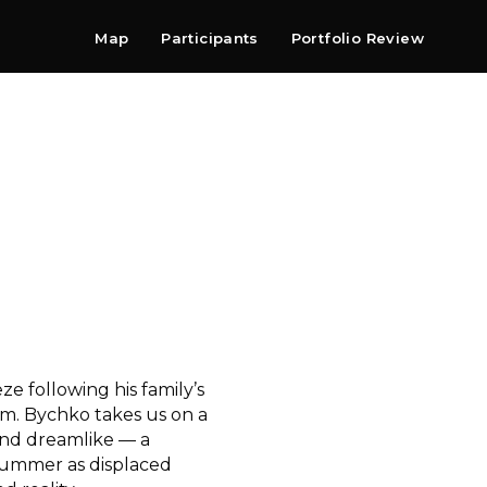
Map
Participants
Portfolio Review
Shop
Search
Contact
Newsletter
e following his family’s
om. Bychko takes us on a
and dreamlike — a
t summer as displaced