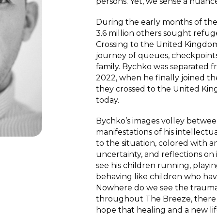
persons. Yet, we sense a nuance
During the early months of the
3.6 million others sought refug
Crossing to the United Kingdo
journey of queues, checkpoints,
family. Bychko was separated fr
2022, when he finally joined t
they crossed to the United K
today.
Bychko’s images volley between b
manifestations of his intellect
to the situation, colored with an
uncertainty, and reflections on 
see his children running, playi
behaving like children who ha
Nowhere do we see the trauma 
throughout The Breeze, there i
hope that healing and a new lif