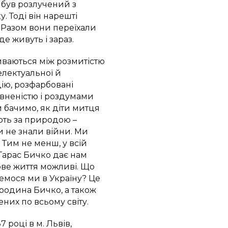
 був розлучений з
. Тоді він нарешті
 Разом вони переїхали
е живуть і зараз.
иваються між розмитістю
телектуальної й
цію, розфарбовані
евненістю і роздумами
и бачимо, як діти митця
ають за природою –
ли не знали війни. Ми
 Тим не менш, у всій
 Тарас Бичко дає нам
нове життя можливі. Що
немося ми в Україну? Це
 родина Бичко, а також
них по всьому світу.
 році в м. Львів,