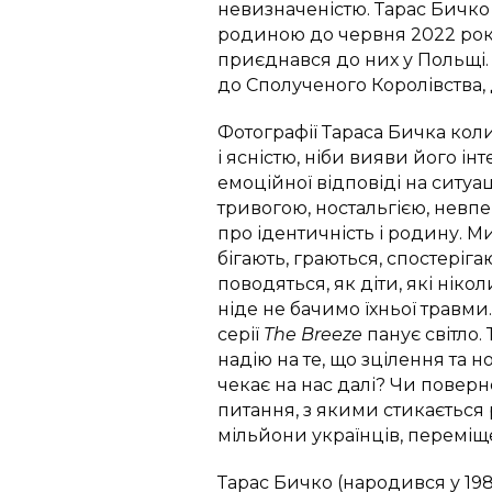
невизначеністю. Тарас Бичко
родиною до червня 2022 року
приєднався до них у Польщі.
до Сполученого Королівства, д
Фотографії Тараса Бичка кол
і ясністю, ніби вияви його ін
емоційної відповіді на ситуа
тривогою, ностальгією, невп
про ідентичність і родину. М
бігають, граються, спостеріг
поводяться, як діти, які ніко
ніде не бачимо їхньої травми.
серії
The Breeze
панує світло.
надію на те, що зцілення та 
чекає на нас далі? Чи повер
питання, з якими стикається
мільйони українців, переміще
Тарас Бичко (народився у 1987