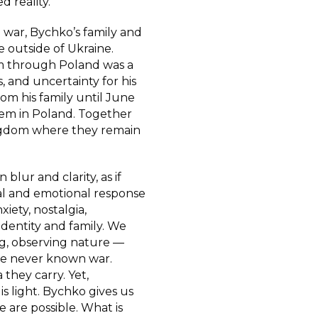
d reality.
 war, Bychko’s family and
e outside of Ukraine.
m through Poland was a
 and uncertainty for his
om his family until June
hem in Poland. Together
ingdom where they remain
lur and clarity, as if
ual and emotional response
xiety, nostalgia,
identity and family. We
ng, observing nature —
ve never known war.
they carry. Yet,
s light. Bychko gives us
e are possible. What is