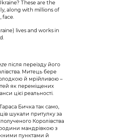
 Ukraine? These are the
y, along with millions of
 face.
kraine) lives and works in
d.
eze
після переїзду його
лівства. Митець бере
солодкою й мрійливою –
дітей як переміщених
нси цієї реальності.
Тараса Бичка так само,
їнців шукали притулку за
Сполученого Королівства
 родини мандрівкою з
скними пунктами й